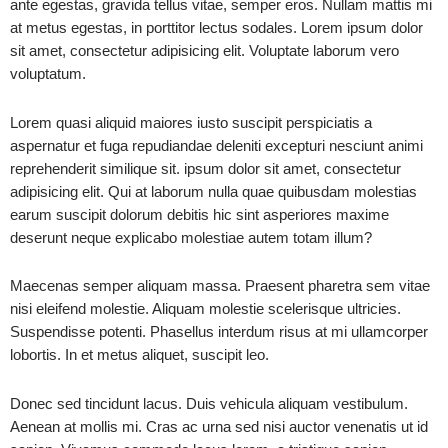
ante egestas, gravida tellus vitae, semper eros. Nullam mattis mi
at metus egestas, in porttitor lectus sodales. Lorem ipsum dolor
sit amet, consectetur adipisicing elit. Voluptate laborum vero
voluptatum.
Lorem quasi aliquid maiores iusto suscipit perspiciatis a
aspernatur et fuga repudiandae deleniti excepturi nesciunt animi
reprehenderit similique sit. ipsum dolor sit amet, consectetur
adipisicing elit. Qui at laborum nulla quae quibusdam molestias
earum suscipit dolorum debitis hic sint asperiores maxime
deserunt neque explicabo molestiae autem totam illum?
Maecenas semper aliquam massa. Praesent pharetra sem vitae
nisi eleifend molestie. Aliquam molestie scelerisque ultricies.
Suspendisse potenti. Phasellus interdum risus at mi ullamcorper
lobortis. In et metus aliquet, suscipit leo.
Donec sed tincidunt lacus. Duis vehicula aliquam vestibulum.
Aenean at mollis mi. Cras ac urna sed nisi auctor venenatis ut id